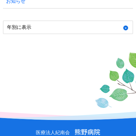
お知らせ
年別に表示
熊野
医療法人紀南会